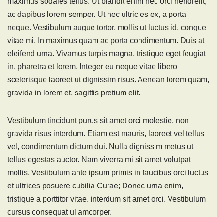
maximus sodales tellus. Ut blandit enim nec orci hendrerit,
ac dapibus lorem semper. Ut nec ultricies ex, a porta
neque. Vestibulum augue tortor, mollis ut luctus id, congue
vitae mi. In maximus quam ac porta condimentum. Duis at
eleifend urna. Vivamus turpis magna, tristique eget feugiat
in, pharetra et lorem. Integer eu neque vitae libero
scelerisque laoreet ut dignissim risus. Aenean lorem quam,
gravida in lorem et, sagittis pretium elit.
Vestibulum tincidunt purus sit amet orci molestie, non
gravida risus interdum. Etiam est mauris, laoreet vel tellus
vel, condimentum dictum dui. Nulla dignissim metus ut
tellus egestas auctor. Nam viverra mi sit amet volutpat
mollis. Vestibulum ante ipsum primis in faucibus orci luctus
et ultrices posuere cubilia Curae; Donec urna enim,
tristique a porttitor vitae, interdum sit amet orci. Vestibulum
cursus consequat ullamcorper.