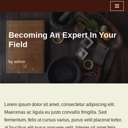
Skip
to
content
Becoming An Expert In Your
Field
by
admin
Lorem ipsum dolor sit amet, consectetur adipiscing elit.
Maecenas ac ligula eu justo convallis fringilla. Sed
fermentum, felis ut cursus varius, purus velit placerat tortor,
at faucibus elit purus posuere velit. Integer sit amet felis